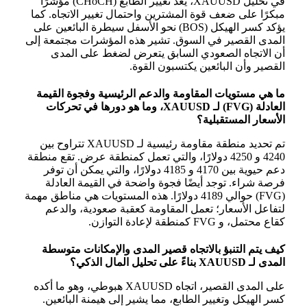
في تحليل XAUUSD، يعد تغيير الطابع (CHoCH) مؤشرًا
مبكرًا على ضعف قوة المشترين واحتمال تغيير الاتجاه. كما
يؤكد كسر الهيكل (BOS) نحو الأسفل سيطرة البائعين على
المدى القصير في السوق. تشير هذه المؤشرات مجتمعة إلى
أن الاتجاه الصعودي السابق يتعرض لضغط على المدى
القصير وأن البائعين يكتسبون القوة.
ما هي مستويات المقاومة والدعم الرئيسية وفجوة القيمة
العادلة (FVG) لـ XAUUSD، وما هو دورها في تحركات
الأسعار المستقبلية؟
تم تحديد منطقة مقاومة رئيسية لـ XAUUSD تتراوح بين
4240 و 4250 دولارًا، والتي تعمل كمنطقة عرض. تقع منطقة
دعم حيوية بين 4170 و 4185 دولارًا، والتي يمكن أن توفر
فرصة شراء. توجد أيضًا فجوة واضحة في القيمة العادلة
(FVG) حوالي 4189 دولارًا. هذه المستويات هي مناطق مهمة
لتفاعل الأسعار؛ تعمل المقاومة كعقبة صعودية، والدعم
كقاع محتمل، و FVG كمنطقة لإعادة التوازن.
كيف يتم التنبؤ بالاتجاه قصير المدى والإمكانات متوسطة
المدى لـ XAUUSD بناءً على تحليل المال الذكي؟
على المدى القصير، اتجاه XAUUSD هبوطي، وهو ما أكده
كسر الهيكل وتغيير الطابع، مما يشير إلى هيمنة البائعين.