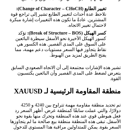
تغيير الطابع (Change of Character – CHoCH):
نلاحظ عدة أحداث لتغيير الطابع تشير إلى تراجع قوة
المشترين. عادةً ما تكون هذه التغييرات إشارة مبكرة
لاحتمال تغيير الاتجاه.
كسر الهيكل (Break of Structure – BOS):
تؤكد
كسور الهيكل الأخيرة نحو الأسفل سيطرة البائعين
على السوق على المدى القصير. هذه الكسور هي
نقاط يتجاوز فيها السعر مستويات دعم مهمة، مما
يفتح الطريق لمزيد من الهبوط.
تشير هذه الإشارات مجتمعة إلى أن الاتجاه الصعودي السابق
يتعرض لضغط على المدى القصير وأن البائعين يكتسبون
القوة.
منطقة المقاومة الرئيسية لـ XAUUSD
تم تحديد منطقة مقاومة مهمة تتراوح بين 4240 و 4250
دولارًا، والتي عملت سابقًا كمنطقة عرض. أظهر السعر رد
فعل هبوطي قوي عند هذه المنطقة وتحرك منها بقوة نحو
الأسفل. تبقى هذه المنطقة منطقة بيع صالحة ما لم يتجاوزها
السعر بقوة. يمكن للمتداولين مراقبة هذا المستوى للدخول