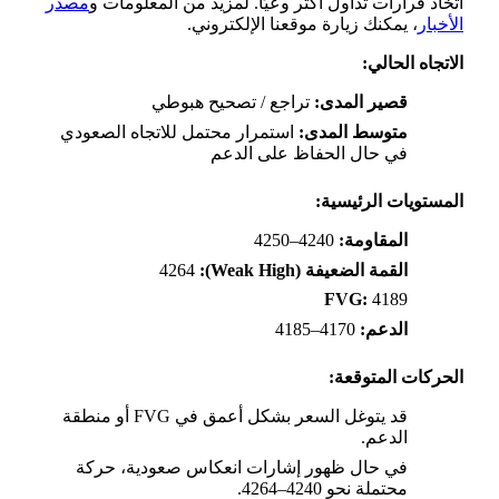
اتخاذ قرارات تداول أكثر وعيًا. لمزيد من المعلومات و
مصدر
الأخبار
، يمكنك زيارة موقعنا الإلكتروني.
الاتجاه الحالي:
قصير المدى:
تراجع / تصحيح هبوطي
متوسط المدى:
استمرار محتمل للاتجاه الصعودي
في حال الحفاظ على الدعم
المستويات الرئيسية:
المقاومة:
4240–4250
القمة الضعيفة (Weak High):
4264
FVG:
4189
الدعم:
4170–4185
الحركات المتوقعة:
قد يتوغل السعر بشكل أعمق في FVG أو منطقة
الدعم.
في حال ظهور إشارات انعكاس صعودية، حركة
محتملة نحو 4240–4264.