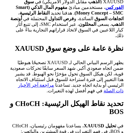
XAUUSD (
الذهب
مقابل الدولار الأمريكي) في
سوق
الفوركس
، مستخدمين مبادئ
مفهوم المال الذكي (Smart
Money Concept – SMC)
. هدفنا تحديد
النقاط الرئيسية
،
اتجاهات السوق
السائدة، و
فرص التداول
المحتملة في
أونصة
الذهب
. يسعى
المحللون
، عبر استخدام SMC، إلى تتبع آثار
كبار اللاعبين في السوق لاتخاذ قراراتهم التجارية بناءً على
ذلك.
نظرة عامة على وضع سوق XAUUSD
يظهر الرسم البياني الحالي لـ XAUUSD تصحيحًا هبوطيًا
ضمن اتجاه صعودي أكبر. شهد السعر سابقًا تحركات صعودية
قوية، لكن هيكل السوق تحول مؤخرًا نحو الهبوط. قد يشير
هذا التغيير إلى فترة استراحة للسوق قبل استئناف الاتجاه
الرئيسي أو بداية اتجاه جديد. تساعدنا
مراجعة آخر الأخبار
ذات الصلة
في فهم أفضل لهذه التغيرات.
تحديد نقاط الهيكل الرئيسية: CHoCH و
BOS
في
تحليل XAUUSD
، يساعدنا مفهومان رئيسيان، CHoCH
و BOS، في فهم التغيرات في قوة المشترين والبائعين: