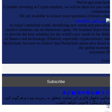
We've got your back!
Consider investing in Crypto markets; we will be there for you with
compassion.
We are available to answer your questions 24 hours a day.
In today's turbulent world, identifying new needs and providing
creative solutions can set businesses apart. We founded Sepor-Dex
to provide the best solutions for the world's new needs in the fields
of finance and technology (Fintech), especially cryptocurrency and
blockchain, because we believe that blockchain opens new doors to
the global economy.
newsletter
Email
تمامی حقوق فکری این سایت متعلق به رمزینه بوده و هرگونه کپی
برداری پیگرد قانونی خواهد داشت.
منو