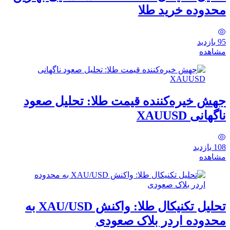
محدوده خرید طلا
95
بازدید
مشاهده
جهش خیره‌کننده قیمت طلا: تحلیل صعود
ناگهانی XAUUSD
108
بازدید
مشاهده
تحلیل تکنیکال طلا: واکنش XAU/USD به
محدوده اردر بلاک صعودی