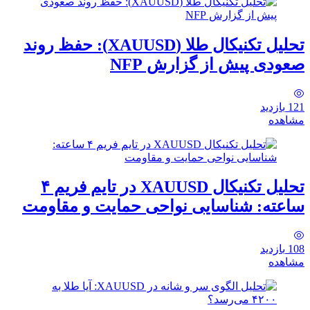
تحلیل تکنیکال طلا (XAUUSD): حفظ روند
صعودی پیش از گزارش NFP
121
بازدید
مشاهده
تحلیل تکنیکال XAUUSD در تایم فریم ۴
ساعته: شناسایی نواحی حمایت و مقاومت
108
بازدید
مشاهده