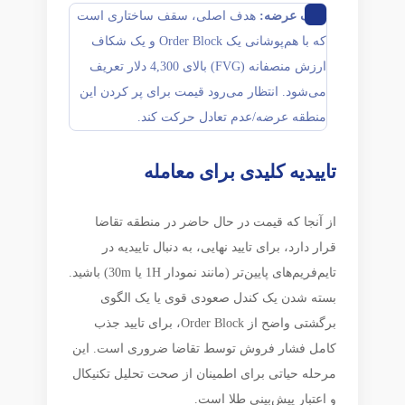
هدف عرضه:
هدف اصلی، سقف ساختاری است
که با هم‌پوشانی یک Order Block و یک شکاف
ارزش منصفانه (FVG) بالای 4,300 دلار تعریف
می‌شود. انتظار می‌رود قیمت برای پر کردن این
منطقه عرضه/عدم تعادل حرکت کند.
تاییدیه کلیدی برای معامله
از آنجا که قیمت در حال حاضر در منطقه تقاضا
قرار دارد، برای تایید نهایی، به دنبال تاییدیه در
تایم‌فریم‌های پایین‌تر (مانند نمودار 1H یا 30m) باشید.
بسته شدن یک کندل صعودی قوی یا یک الگوی
برگشتی واضح از Order Block، برای تایید جذب
کامل فشار فروش توسط تقاضا ضروری است. این
مرحله حیاتی برای اطمینان از صحت تحلیل تکنیکال
و اعتبار پیش‌بینی طلا است.