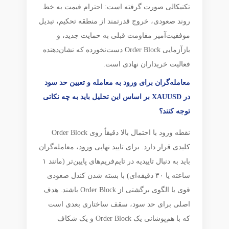
تکنیکالی صورت گرفته است: احترام قیمت به خط
روند صعودی، خروج قدرتمند از منطقه تحکیم، تبدیل
موفقیت‌آمیز مقاومت قبلی به حمایت جدید، و
بازآزمایی Order Block دست‌نخورده که نشان‌دهنده
فعالیت خریداران نهادی است.
معامله‌گران برای ورود به معامله و تعیین حد سود
در XAUUSD بر اساس این تحلیل باید به چه نکاتی
توجه کنند؟
نقطه ورود با احتمال بالا دقیقاً روی Order Block
کلیدی قرار دارد. برای تایید نهایی ورود، معامله‌گران
باید به دنبال تاییدیه در تایم‌فریم‌های پایین‌تر (مانند ۱
ساعته یا ۳۰ دقیقه‌ای) با بسته شدن کندل صعودی
قوی یا الگوی برگشتی از Order Block باشند. هدف
اصلی برای حد سود، سقف ساختاری بعدی است
که با هم‌پوشانی یک Order Block و یک شکاف