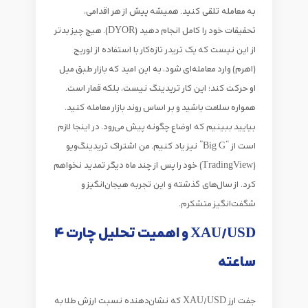
به معامله تلقی کنید. همیشه پیش از هر اقدامی،
تحقیقات خود را کامل انجام دهید (DYOR). هیچ چیز بدتر
از این نیست که یک تریدر تازه‌کار با استفاده از لوریج
(اهرم) وارد معامله‌ای شود، به این امید که بازار طبق میل
او حرکت کند؛ این کار تریدینگ نیست، بلکه قمار است.
همواره سلامت باشید و بر اساس روند بازار معامله کنید.
بیایید ببینیم که اوضاع چگونه پیش می‌رود. در اینجا لازم
است از “Big G” نیز یاد کنیم. من اشتراک تریدینگ‌ویو
(TradingView) خود را پس از چند ماه دیگر تمدید نخواهم
کرد. از سال‌های گذشته و این تجربه هیجان‌انگیز و
شگفت‌انگیز متشکرم.
XAU/USD و اهمیت تحلیل چارت 4
ساعته
جفت ارز XAU/USD که نشان‌دهنده نسبت ارزش طلا به