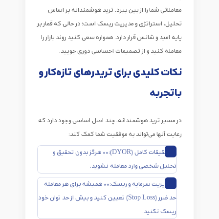
معاملاتی شما را از بین ببرد.
ترید هوشمندانه
بر اساس
تحلیل، استراتژی و
مدیریت ریسک
است؛ در حالی که قمار بر
پایه امید و شانس قرار دارد. همواره سعی کنید
روند بازار را
معامله کنید
و از تصمیمات احساسی دوری جویید.
نکات کلیدی برای تریدرهای تازه‌کار و
باتجربه
در مسیر
ترید هوشمندانه
، چند اصل اساسی وجود دارد که
رعایت آنها می‌تواند به موفقیت شما کمک کند:
**تحقیقات کامل (DYOR):** هرگز بدون تحقیق و
تحلیل شخصی وارد معامله نشوید.
**مدیریت سرمایه و ریسک:** همیشه برای هر معامله
حد ضرر (Stop Loss) تعیین کنید و بیش از حد توان خود
ریسک نکنید.