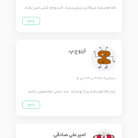
طلا همیشه غیرقابل پیش‌بینیه. امیدوارم کسی ضرر نکنه.
پاسخ
آرزو ح.پ.
دسامبر 5, 2025 در 8:31 ق.ظ
بازار طلا همیشه پر از نوسانه. باید خیلی حواسمون باشه.
پاسخ
امیر علی صادقی