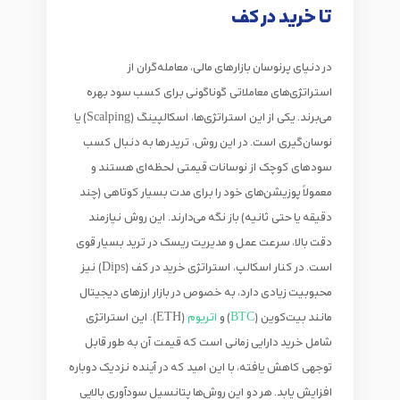
تا خرید در کف
در دنیای پرنوسان بازارهای مالی، معامله‌گران از
استراتژی‌های معاملاتی
گوناگونی برای کسب سود بهره
می‌برند. یکی از این استراتژی‌ها،
اسکالپینگ
(Scalping) یا
نوسان‌گیری
است. در این روش، تریدرها به دنبال کسب
سودهای کوچک از نوسانات قیمتی لحظه‌ای هستند و
معمولاً پوزیشن‌های خود را برای مدت بسیار کوتاهی (چند
دقیقه یا حتی ثانیه) باز نگه می‌دارند. این روش نیازمند
دقت بالا، سرعت عمل و
مدیریت ریسک در ترید
بسیار قوی
است. در کنار اسکالپ، استراتژی
خرید در کف (Dips)
نیز
محبوبیت زیادی دارد، به خصوص در
بازار ارزهای دیجیتال
مانند بیت‌کوین (
BTC
) و
اتریوم
(ETH). این استراتژی
شامل خرید دارایی زمانی است که قیمت آن به طور قابل
توجهی کاهش یافته، با این امید که در آینده نزدیک دوباره
افزایش یابد. هر دو این روش‌ها پتانسیل سودآوری بالایی