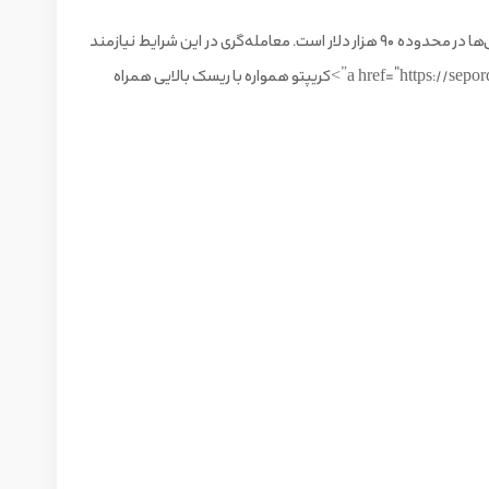
در حال حاضر بیت‌کوین در یک مرحله تصمیم‌گیری سرنوشت‌ساز قرار دارد. تثبیت قیمت (Consolidation) فعلی نشان‌دهنده جنگ میان گاوها و خرس‌ها در محدوده ۹۰ هزار دلار است. معامله‌گری در این شرایط نیازمند
-news” target=”_blank” rel=”dofollow”>کریپتو همواره با ریسک بالایی همراه