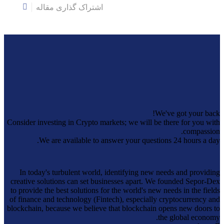
اشتراک گذاری مقاله
اشتراک
گذاری
We've got your back!
Consider investing in Crypto markets; we will be there for you with
compassion.
We are available to answer your questions 24 hours a day.
In today's turbulent world, identifying new needs and providing
creative solutions can set businesses apart. We founded Sepor-Dex
to provide the best solutions for the world's new needs in the fields
of finance and technology (Fintech), especially cryptocurrency and
blockchain, because we believe that blockchain opens new doors to
the global economy.